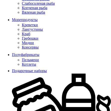
Слабосоленая рыба
Копченая рыба
Вяленая рыба
Морепродукты
Креветки
Лангустины
Краб
Гребешки
Мидии
Консервы
Полуфабрикаты
Пельмени
Котлеты
Подарочные наборы