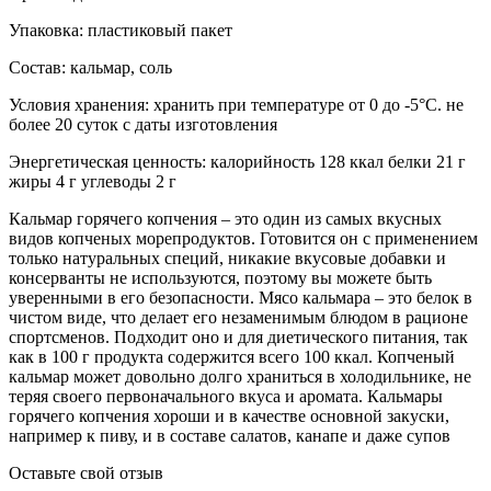
Упаковка:
пластиковый пакет
Состав:
кальмар, соль
Условия хранения:
хранить при температуре от 0 до -5°С. не
более 20 суток с даты изготовления
Энергетическая ценность:
калорийность 128 ккал белки 21 г
жиры 4 г углеводы 2 г
Кальмар горячего копчения – это один из самых вкусных
видов копченых морепродуктов. Готовится он с применением
только натуральных специй, никакие вкусовые добавки и
консерванты не используются, поэтому вы можете быть
уверенными в его безопасности. Мясо кальмара – это белок в
чистом виде, что делает его незаменимым блюдом в рационе
спортсменов. Подходит оно и для диетического питания, так
как в 100 г продукта содержится всего 100 ккал. Копченый
кальмар может довольно долго храниться в холодильнике, не
теряя своего первоначального вкуса и аромата. Кальмары
горячего копчения хороши и в качестве основной закуски,
например к пиву, и в составе салатов, канапе и даже супов
Оставьте свой отзыв