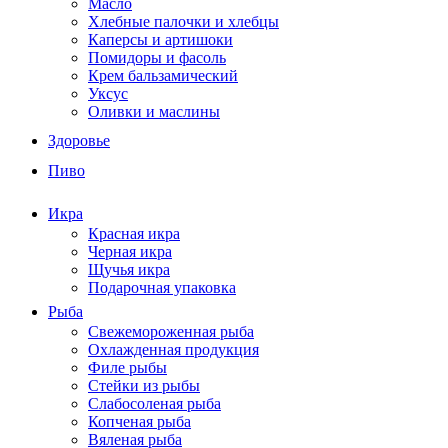
Масло
Хлебные палочки и хлебцы
Каперсы и артишоки
Помидоры и фасоль
Крем бальзамический
Уксус
Оливки и маслины
Здоровье
Пиво
Икра
Красная икра
Черная икра
Щучья икра
Подарочная упаковка
Рыба
Свежемороженная рыба
Охлажденная продукция
Филе рыбы
Стейки из рыбы
Слабосоленая рыба
Копченая рыба
Вяленая рыба