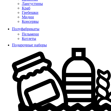
Лангустины
Краб
Гребешки
Мидии
Консервы
Полуфабрикаты
Пельмени
Котлеты
Подарочные наборы