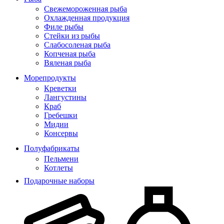
Свежемороженная рыба
Охлажденная продукция
Филе рыбы
Стейки из рыбы
Слабосоленая рыба
Копченая рыба
Вяленая рыба
Морепродукты
Креветки
Лангустины
Краб
Гребешки
Мидии
Консервы
Полуфабрикаты
Пельмени
Котлеты
Подарочные наборы