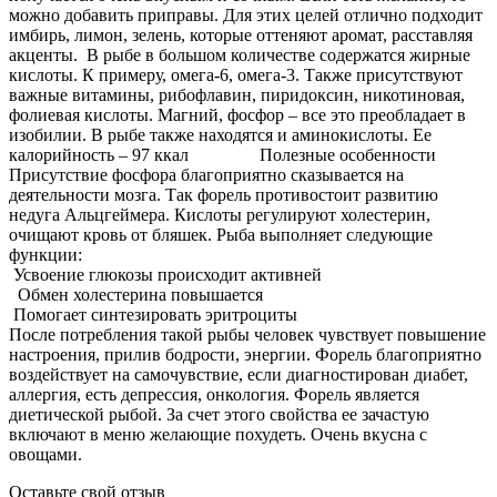
можно добавить приправы. Для этих целей отлично подходит
имбирь, лимон, зелень, которые оттеняют аромат, расставляя
акценты. В рыбе в большом количестве содержатся жирные
кислоты. К примеру, омега-6, омега-3. Также присутствуют
важные витамины, рибофлавин, пиридоксин, никотиновая,
фолиевая кислоты. Магний, фосфор – все это преобладает в
изобилии. В рыбе также находятся и аминокислоты. Ее
калорийность – 97 ккал Полезные особенности
Присутствие фосфора благоприятно сказывается на
деятельности мозга. Так форель противостоит развитию
недуга Альцгеймера. Кислоты регулируют холестерин,
очищают кровь от бляшек. Рыба выполняет следующие
функции:
Усвоение глюкозы происходит активней
Обмен холестерина повышается
Помогает синтезировать эритроциты
После потребления такой рыбы человек чувствует повышение
настроения, прилив бодрости, энергии. Форель благоприятно
воздействует на самочувствие, если диагностирован диабет,
аллергия, есть депрессия, онкология. Форель является
диетической рыбой. За счет этого свойства ее зачастую
включают в меню желающие похудеть. Очень вкусна с
овощами.
Оставьте свой отзыв