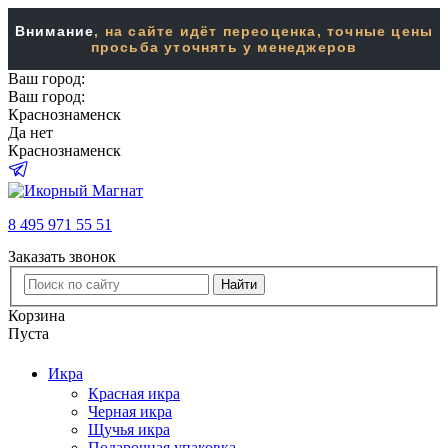
Внимание
, на сайте идёт переоценка, точные цены
просьба уточнять у менеджеров
Ваш город:
Ваш город:
Краснознаменск
Да
нет
Краснознаменск
8 495 971 55 51
Заказать звонок
Найти
Корзина
Пуста
Икра
Красная икра
Черная икра
Щучья икра
Подарочная упаковка