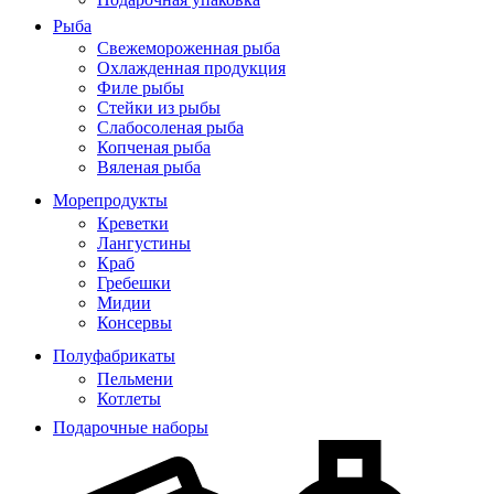
Рыба
Свежемороженная рыба
Охлажденная продукция
Филе рыбы
Стейки из рыбы
Слабосоленая рыба
Копченая рыба
Вяленая рыба
Морепродукты
Креветки
Лангустины
Краб
Гребешки
Мидии
Консервы
Полуфабрикаты
Пельмени
Котлеты
Подарочные наборы