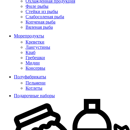
Охлажденная продукция
Филе рыбы
Стейки из рыбы
Слабосоленая рыба
Копченая рыба
Вяленая рыба
Морепродукты
Креветки
Лангустины
Краб
Гребешки
Мидии
Консервы
Полуфабрикаты
Пельмени
Котлеты
Подарочные наборы