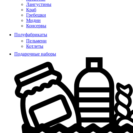
Лангустины
Краб
Гребешки
Мидии
Консервы
Полуфабрикаты
Пельмени
Котлеты
Подарочные наборы