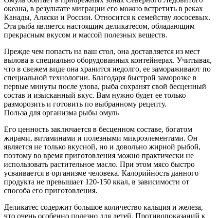
океана, в результате миграции его можно встретить в реках
Канады, Аляски и России. Относится к семейству лососевых.
Эта рыба является настоящим деликатесом, обладающим
прекрасным вкусом и массой полезных веществ.
Прежде чем попасть на ваш стол, она доставляется из мест
вылова в специально оборудованных контейнерах. Учитывая,
что в свежем виде она хранится недолго, ее замораживают по
специальной технологии. Благодаря быстрой заморозке в
первые минуты после улова, рыба сохранят свой бесценный
состав и изысканный вкус. Вам нужно будет ее только
разморозить и готовить по выбранному рецепту.
Польза для организма рыбы омуль
Его ценность заключается в бесценном составе, богатом
жирами, витаминами и полезными микроэлементами. Он
является не только вкусной, но и довольно жирной рыбой,
поэтому во время приготовления можно практически не
использовать растительное масло. При этом мясо быстро
усваивается в организме человека. Калорийность данного
продукта не превышает 120-150 ккал, в зависимости от
способа его приготовления.
Деликатес содержит большое количество кальция и железа,
что очень особенно полезно для детей. Противопоказаний к