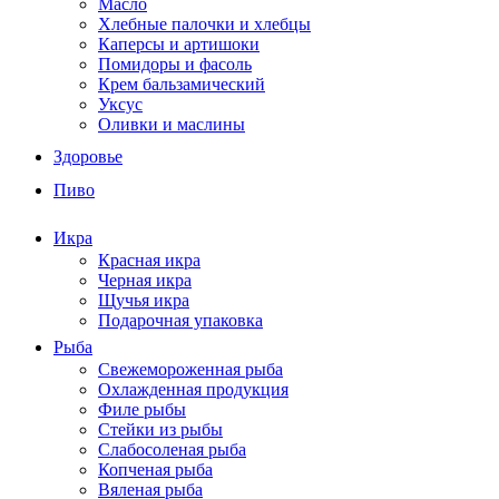
Масло
Хлебные палочки и хлебцы
Каперсы и артишоки
Помидоры и фасоль
Крем бальзамический
Уксус
Оливки и маслины
Здоровье
Пиво
Икра
Красная икра
Черная икра
Щучья икра
Подарочная упаковка
Рыба
Свежемороженная рыба
Охлажденная продукция
Филе рыбы
Стейки из рыбы
Слабосоленая рыба
Копченая рыба
Вяленая рыба