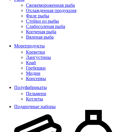
Свежемороженная рыба
Охлажденная продукция
Филе рыбы
Стейки из рыбы
Слабосоленая рыба
Копченая рыба
Вяленая рыба
Морепродукты
Креветки
Лангустины
Краб
Гребешки
Мидии
Консервы
Полуфабрикаты
Пельмени
Котлеты
Подарочные наборы