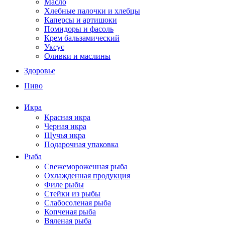
Масло
Хлебные палочки и хлебцы
Каперсы и артишоки
Помидоры и фасоль
Крем бальзамический
Уксус
Оливки и маслины
Здоровье
Пиво
Икра
Красная икра
Черная икра
Щучья икра
Подарочная упаковка
Рыба
Свежемороженная рыба
Охлажденная продукция
Филе рыбы
Стейки из рыбы
Слабосоленая рыба
Копченая рыба
Вяленая рыба