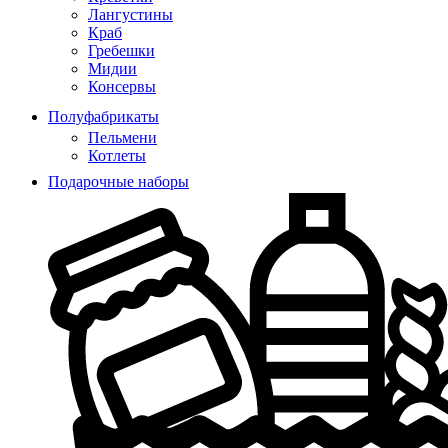
Лангустины
Краб
Гребешки
Мидии
Консервы
Полуфабрикаты
Пельмени
Котлеты
Подарочные наборы