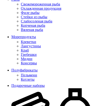
Свежемороженная рыба
Охлажденная продукция
Филе рыбы
Стейки из рыбы
Слабосоленая рыба
Копченая рыба
Вяленая рыба
Морепродукты
Креветки
Лангустины
Краб
Гребешки
Мидии
Консервы
Полуфабрикаты
Пельмени
Котлеты
Подарочные наборы