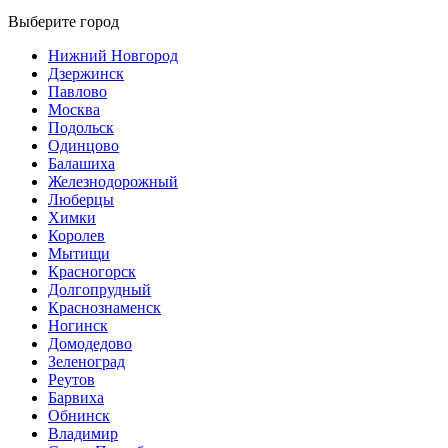
Выберите город
Нижний Новгород
Дзержинск
Павлово
Москва
Подольск
Одинцово
Балашиха
Железнодорожный
Люберцы
Химки
Королев
Мытищи
Красногорск
Долгопрудный
Краснознаменск
Ногинск
Домодедово
Зеленоград
Реутов
Барвиха
Обнинск
Владимир