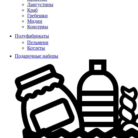
Лангустины
Краб
Гребешки
Мидии
Консервы
Полуфабрикаты
Пельмени
Котлеты
Подарочные наборы