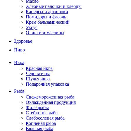
Масло
Хлебные палочки и хлебцы
Каперсы и артишоки
Помидоры и фасоль
Крем бальзамический
Уксус
Оливки и маслины
Здоровье
Пиво
Икра
Красная икра
Черная икра
Щучья икра
Подарочная упаковка
Рыба
Свежемороженная рыба
Охлажденная продукция
Филе рыбы
Стейки из рыбы
Слабосоленая рыба
Копченая рыба
Вяленая рыба