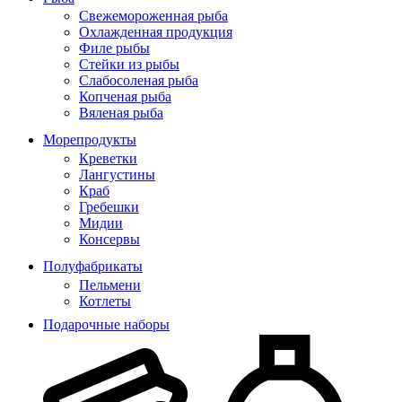
Свежемороженная рыба
Охлажденная продукция
Филе рыбы
Стейки из рыбы
Слабосоленая рыба
Копченая рыба
Вяленая рыба
Морепродукты
Креветки
Лангустины
Краб
Гребешки
Мидии
Консервы
Полуфабрикаты
Пельмени
Котлеты
Подарочные наборы