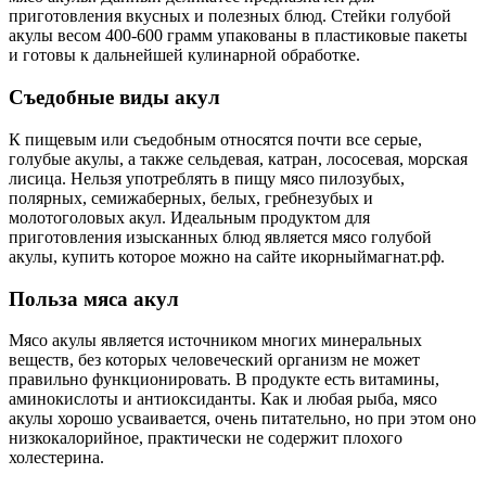
приготовления вкусных и полезных блюд. Стейки голубой
акулы весом 400-600 грамм упакованы в пластиковые пакеты
и готовы к дальнейшей кулинарной обработке.
Съедобные виды акул
К пищевым или съедобным относятся почти все серые,
голубые акулы, а также сельдевая, катран, лососевая, морская
лисица. Нельзя употреблять в пищу мясо пилозубых,
полярных, семижаберных, белых, гребнезубых и
молотоголовых акул. Идеальным продуктом для
приготовления изысканных блюд является мясо голубой
акулы, купить которое можно на сайте икорныймагнат.рф.
Польза мяса акул
Мясо акулы является источником многих минеральных
веществ, без которых человеческий организм не может
правильно функционировать. В продукте есть витамины,
аминокислоты и антиоксиданты. Как и любая рыба, мясо
акулы хорошо усваивается, очень питательно, но при этом оно
низкокалорийное, практически не содержит плохого
холестерина.