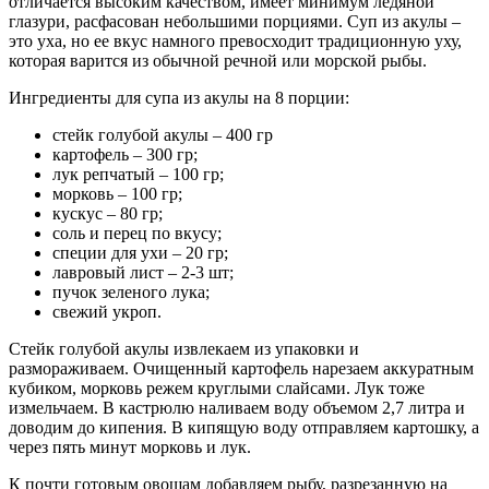
отличается высоким качеством, имеет минимум ледяной
глазури, расфасован небольшими порциями. Суп из акулы –
это уха, но ее вкус намного превосходит традиционную уху,
которая варится из обычной речной или морской рыбы.
Ингредиенты для супа из акулы на 8 порции:
стейк голубой акулы – 400 гр
картофель – 300 гр;
лук репчатый – 100 гр;
морковь – 100 гр;
кускус – 80 гр;
соль и перец по вкусу;
специи для ухи – 20 гр;
лавровый лист – 2-3 шт;
пучок зеленого лука;
свежий укроп.
Стейк голубой акулы извлекаем из упаковки и
размораживаем. Очищенный картофель нарезаем аккуратным
кубиком, морковь режем круглыми слайсами. Лук тоже
измельчаем. В кастрюлю наливаем воду объемом 2,7 литра и
доводим до кипения. В кипящую воду отправляем картошку, а
через пять минут морковь и лук.
К почти готовым овощам добавляем рыбу, разрезанную на