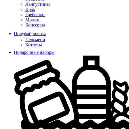
Лангустины
Краб
Гребешки
Мидии
Консервы
Полуфабрикаты
Пельмени
Котлеты
Подарочные наборы