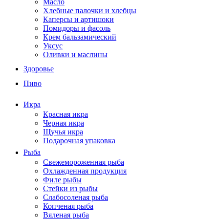
Масло
Хлебные палочки и хлебцы
Каперсы и артишоки
Помидоры и фасоль
Крем бальзамический
Уксус
Оливки и маслины
Здоровье
Пиво
Икра
Красная икра
Черная икра
Щучья икра
Подарочная упаковка
Рыба
Свежемороженная рыба
Охлажденная продукция
Филе рыбы
Стейки из рыбы
Слабосоленая рыба
Копченая рыба
Вяленая рыба