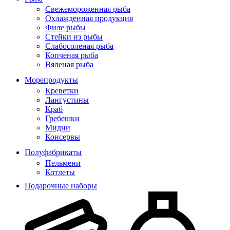
Свежемороженная рыба
Охлажденная продукция
Филе рыбы
Стейки из рыбы
Слабосоленая рыба
Копченая рыба
Вяленая рыба
Морепродукты
Креветки
Лангустины
Краб
Гребешки
Мидии
Консервы
Полуфабрикаты
Пельмени
Котлеты
Подарочные наборы