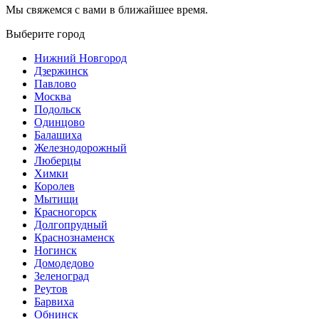
Мы свяжемся с вами в ближайшее время.
Выберите город
Нижний Новгород
Дзержинск
Павлово
Москва
Подольск
Одинцово
Балашиха
Железнодорожный
Люберцы
Химки
Королев
Мытищи
Красногорск
Долгопрудный
Краснознаменск
Ногинск
Домодедово
Зеленоград
Реутов
Барвиха
Обнинск