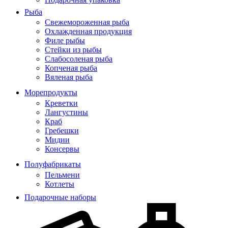
Рыба
Свежемороженная рыба
Охлажденная продукция
Филе рыбы
Стейки из рыбы
Слабосоленая рыба
Копченая рыба
Вяленая рыба
Морепродукты
Креветки
Лангустины
Краб
Гребешки
Мидии
Консервы
Полуфабрикаты
Пельмени
Котлеты
Подарочные наборы