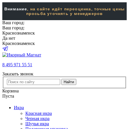
Внимание
, на сайте идёт переоценка, точные цены
просьба уточнять у менеджеров
Ваш город:
Ваш город:
Краснознаменск
Да
нет
Краснознаменск
8 495 971 55 51
Заказать звонок
Найти
Корзина
Пуста
Икра
Красная икра
Черная икра
Щучья икра
Подарочная упаковка