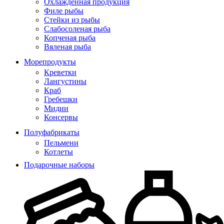
Охлажденная продукция
Филе рыбы
Стейки из рыбы
Слабосоленая рыба
Копченая рыба
Вяленая рыба
Морепродукты
Креветки
Лангустины
Краб
Гребешки
Мидии
Консервы
Полуфабрикаты
Пельмени
Котлеты
Подарочные наборы