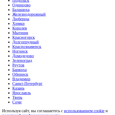
Подольск
Одинцово
Балашиха
Железнодорожный
Люберцы
Химки
Королев
Мытищи
Красногорск
Долгопрудный
Краснознаменск
Ногинск
Домодедово
Зеленоград
Реутов
Барвиха
Обнинск
Владимир
Санкт-Петербург
Казань
Ярославль
Тверь
Сочи
Используя сайт, вы соглашаетесь с
использованием cookie
и