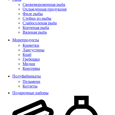
Свежемороженная рыба
Охлажденная продукция
Филе рыбы
Стейки из рыбы
Слабосоленая рыба
Копченая рыба
Вяленая рыба
Морепродукты
Креветки
Лангустины
Краб
Гребешки
Мидии
Консервы
Полуфабрикаты
Пельмени
Котлеты
Подарочные наборы