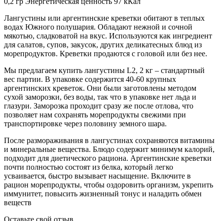
0,2 гр Энергетическая ценность 97 кКал
Лангустины или аргентинские креветки обитают в теплых
водах Южного полушария. Обладают нежной и сочной
мякотью, сладковатой на вкус. Используются как ингредиент
для салатов, супов, закусок, других деликатесных блюд из
морепродуктов. Креветки продаются с головой или без нее.
Мы предлагаем купить лангустины L2, 2 кг – стандартный
вес партии. В упаковке содержится 40-60 крупных
аргентинских креветок. Они были заготовлены методом
сухой заморозки, без воды, так что в упаковке нет льда и
глазури. Заморозка проходит сразу же после отлова, что
позволяет нам сохранять морепродукты свежими при
транспортировке через половину земного шара.
После размораживания в лангустинах сохраняются витамины
и минеральные вещества. Блюдо содержит минимум калорий,
подходит для диетического рациона. Аргентинские креветки
почти полностью состоят из белка, который легко
усваивается, быстро вызывает насыщение. Включите в
рацион морепродукты, чтобы оздоровить организм, укрепить
иммунитет, повысить жизненный тонус и наладить обмен
веществ
Оставьте свой отзыв