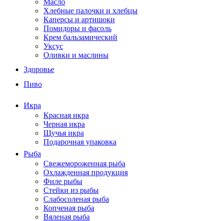
Масло
Хлебные палочки и хлебцы
Каперсы и артишоки
Помидоры и фасоль
Крем бальзамический
Уксус
Оливки и маслины
Здоровье
Пиво
Икра
Красная икра
Черная икра
Щучья икра
Подарочная упаковка
Рыба
Свежемороженная рыба
Охлажденная продукция
Филе рыбы
Стейки из рыбы
Слабосоленая рыба
Копченая рыба
Вяленая рыба