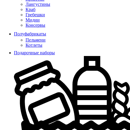
Лангустины
Краб
Гребешки
Мидии
Консервы
Полуфабрикаты
Пельмени
Котлеты
Подарочные наборы